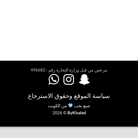
مرخص من قبل وزارة التجارة رقم : 496682



سياسة الموقع وحقوق الاسترجاع
صنع بحب
من الكويت
2026 ©
ByKhaled