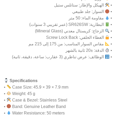
الهيكل والإطار: ستانلس ستيل
•
السوار: جلد طبيعي
•
مقاومة الماء: 50 متر
•
البطارية: SR626SW (عمر تقريبي 3 سنوات)
•
الزجاج: كريستال معدني (Mineral Glass)
•
الغطاء الخلفي: Screw Lock Back
•
مقاس السوار المناسب: من 175 إلى 215 مم
•
الدقة: ±20 ثانية بالشهر
•
الوظائف: عرض تناظري (3 عقارب: ساعة، دقيقة، ثانية)
•
Specifications
•
Case Size: 45.9 × 39 × 7.9 mm
•
Weight: 45 g
•
Case & Bezel: Stainless Steel
•
Band: Genuine Leather Band
•
Water Resistance: 50 meters