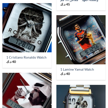
د.ك
45
1 Cristiano Ronaldo Watch
د.ك
40
1 Lamine Yamal Watch
د.ك
40