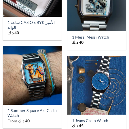
1 ساعة CASIO x BYK الأمير
الوالد
د.ك
40
1 Messi Messi Watch
د.ك
40
1 Summer Square Art Casio
Watch
1 Jeans Casio Watch
From
د.ك
40
د.ك
45