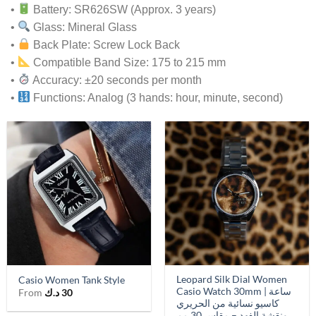
•
Battery: SR626SW (Approx. 3 years)
•
Glass: Mineral Glass
•
Back Plate: Screw Lock Back
•
Compatible Band Size: 175 to 215 mm
•
Accuracy: ±20 seconds per month
•
Functions: Analog (3 hands: hour, minute, second)
Leopard Silk Dial Women
Casio Women Tank Style
Casio Watch 30mm | ساعة
From
د.ك
30
كاسيو نسائية من الحريري
ونقشة الفهد – مقاس 30 مم