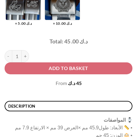
+ 5 .00
د.ك
+ 10 .00
د.ك
Total:
45 .00
د.ك
CASIO Watch Black Dial Green Leather Band quantity
ADD TO BASKET
From
د.ك
45
DESCRIPTION
المواصفات
الأبعاد: طول45.9 مم ×العرض 39 مم × الارتفاع 7.9 مم
•
الوزن: 45 جم
•