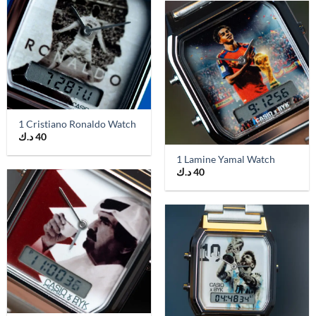
1 Cristiano Ronaldo Watch
40
د.ك
1 Lamine Yamal Watch
40
د.ك