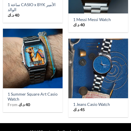
1 ساعة CASIO x BYK الأمير
الوالد
40
د.ك
1 Messi Messi Watch
40
د.ك
1 Summer Square Art Casio
Watch
1 Jeans Casio Watch
40
د.ك
From
45
د.ك