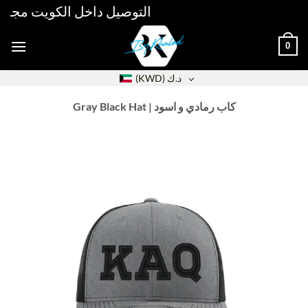
Skip
التوصيل داخل الكويت مجاني فوق 30دك خلال 48 ساعة 
to
content
0
د.ك
(KWD)
Gray Black Hat | كاب رمادي و اسود