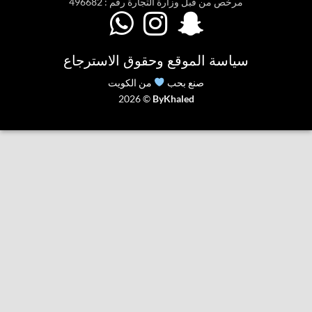
مرخص من قبل وزارة التجارة رقم : 496682



سياسة الموقع وحقوق الاسترجاع
صنع بحب
من الكويت
2026 ©
ByKhaled