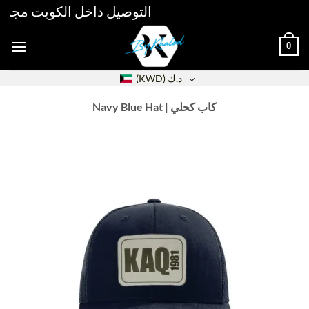
Skip
التوصيل داخل الكويت مجاني فوق 30دك خلال 48 ساعة 
to
content
0
د.ك
(KWD)
Navy Blue Hat | كاب كحلي