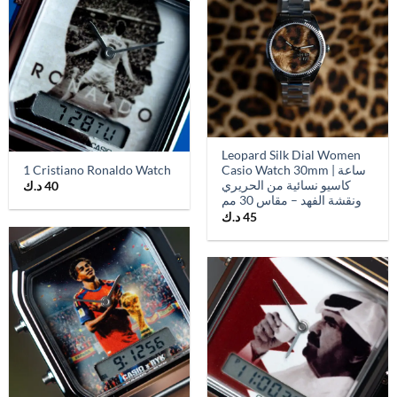
Leopard Silk Dial Women
1 Cristiano Ronaldo Watch
Casio Watch 30mm | ساعة
كاسيو نسائية من الحريري
40
د.ك
ونقشة الفهد – مقاس 30 مم
45
د.ك