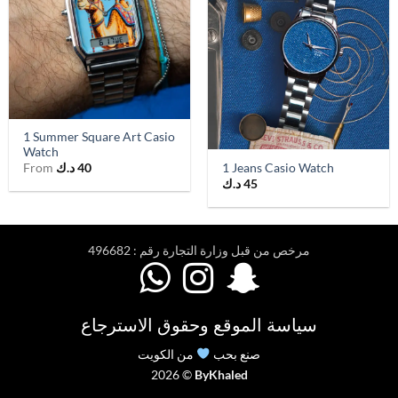
1 Summer Square Art Casio
Watch
1 Jeans Casio Watch
40
د.ك
From
45
د.ك
مرخص من قبل وزارة التجارة رقم : 496682



سياسة الموقع وحقوق الاسترجاع
صنع بحب
من الكويت
2026 ©
ByKhaled