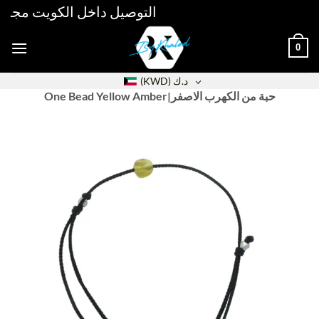
Skip
التوصيل داخل الكويت مجاني فوق 30دك خلال 48 ساعة 
to
content
0
د.ك
(KWD)
One Bead Yellow Amber|حبة من الكهرب الاصفر