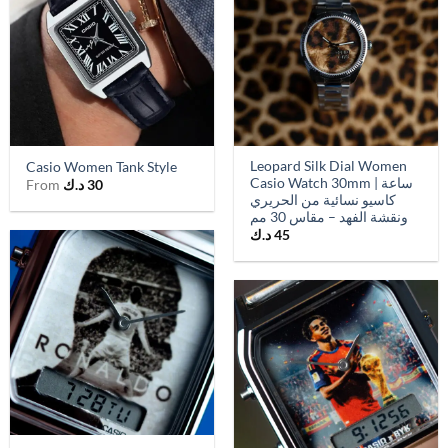
Leopard Silk Dial Women
Casio Women Tank Style
Casio Watch 30mm | ساعة
30
د.ك
From
كاسيو نسائية من الحريري
ونقشة الفهد – مقاس 30 مم
45
د.ك