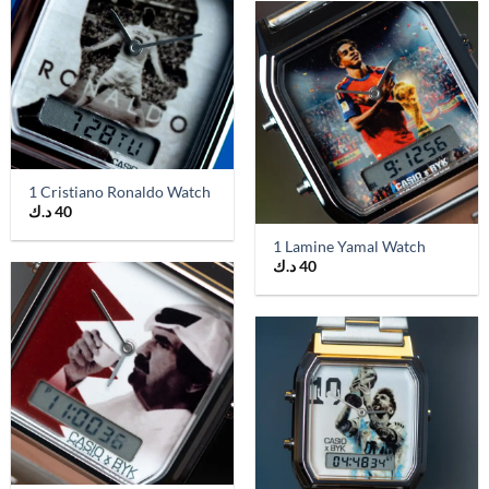
1 Cristiano Ronaldo Watch
40
د.ك
1 Lamine Yamal Watch
40
د.ك