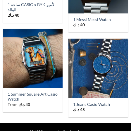
1 ساعة CASIO x BYK الأمير
الوالد
40
د.ك
1 Messi Messi Watch
40
د.ك
1 Summer Square Art Casio
Watch
1 Jeans Casio Watch
40
د.ك
From
45
د.ك