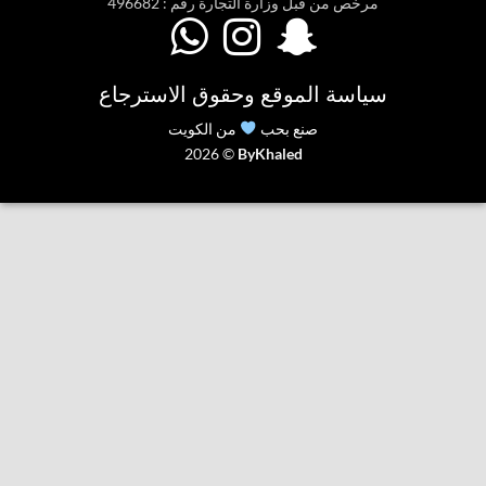
مرخص من قبل وزارة التجارة رقم : 496682



سياسة الموقع وحقوق الاسترجاع
صنع بحب
من الكويت
2026 ©
ByKhaled