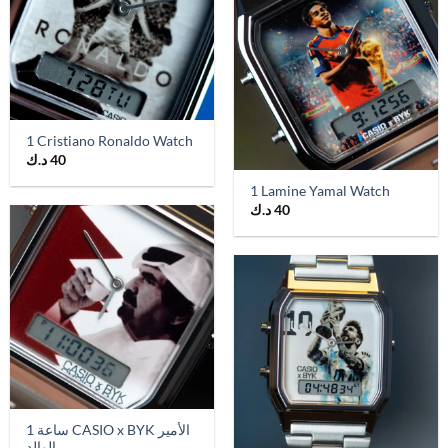
1 Cristiano Ronaldo Watch
40
د.ك
1 Lamine Yamal Watch
40
د.ك
1 ساعة CASIO x BYK الأمير
الوالد