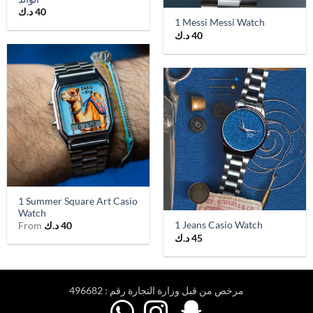
40
د.ك
1 Messi Messi Watch
40
د.ك
1 Summer Square Art Casio
Watch
1 Jeans Casio Watch
40
د.ك
From
45
د.ك
مرخص من قبل وزارة التجارة رقم : 496682


