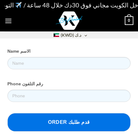
Skip
ت مجاني فوق 30دك خلال 48 ساعة /
التوصيل للخليج 
to
content
0
د.ك
(KWD)
Name الاسم
Phone رقم التلفون