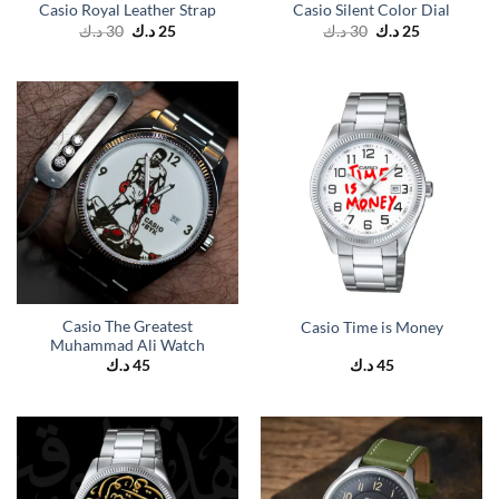
Casio Royal Leather Strap
Casio Silent Color Dial
Original
Current
Original
Current
د.ك
30
د.ك
25
د.ك
30
د.ك
25
price
price
price
price
was:
is:
was:
is:
25 د.ك.
30 د.ك.
25 د.ك.
30 د.ك.
Casio The Greatest
Casio Time is Money
Muhammad Ali Watch
د.ك
45
د.ك
45