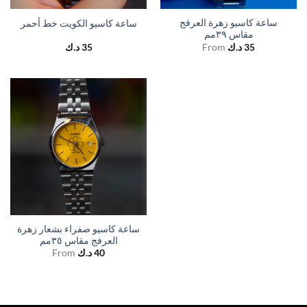
ساعة كاسيو زهرة العرفج
ساعة كاسيو الكويت خط أحمر
مقاس ٣٩مم
د.ك
35
From
د.ك
35
ساعة كاسيو صفراء بشعار زهرة
العرفج مقاس ٣٥مم
From
د.ك
40