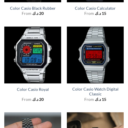
Color Casio Black Rubber
Color Casio Calculator
From
د.ك
20
From
د.ك
15
Color Casio Watch Digital
Color Casio Royal
Classic
From
د.ك
20
From
د.ك
15