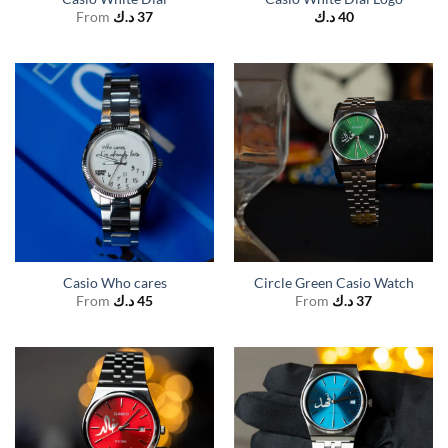
From
د.ك
37
د.ك
40
Casio Who cares
Circle Green Casio Watch
From
د.ك
45
From
د.ك
37