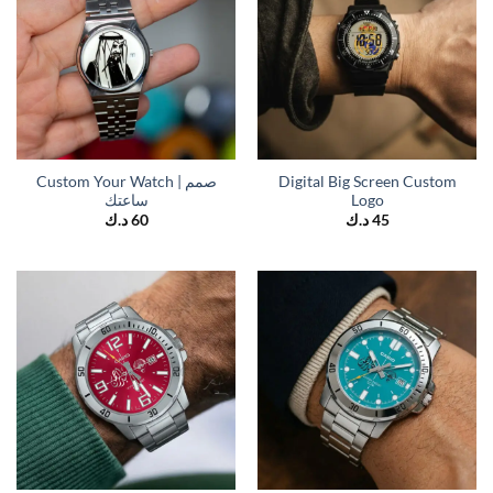
Custom Your Watch | صمم
Digital Big Screen Custom
ساعتك
Logo
د.ك
60
د.ك
45