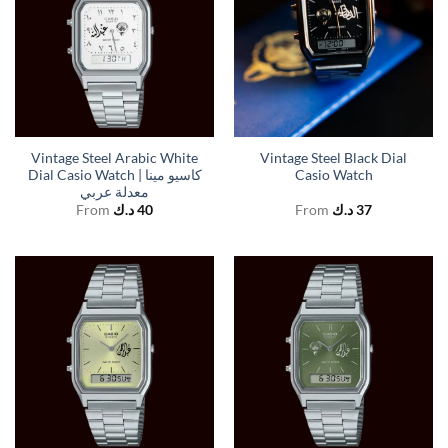
Vintage Steel Arabic White
Vintage Steel Black Dial
Dial Casio Watch | كاسيو مينا
Casio Watch
معدلة عربي
From
د.ك
40
From
د.ك
37