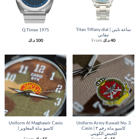
Titan Tiffany dial | ساعة تايتن
Q Timex 1975
تيفاني
د.ك
100
From
د.ك
40
Uniform Al Maghawir Casio
Uniform Army Kuwait No. 3
Casio | كاسيو بدلة رقم ٣
| كاسيو بدلة المغاوير
للجيش الكويتي
From
د.ك
55
From
د.ك
55