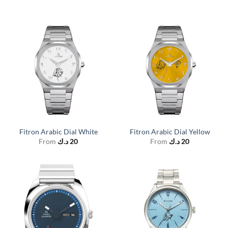
Fitron Arabic Dial White
Fitron Arabic Dial Yellow
From
د.ك
20
From
د.ك
20