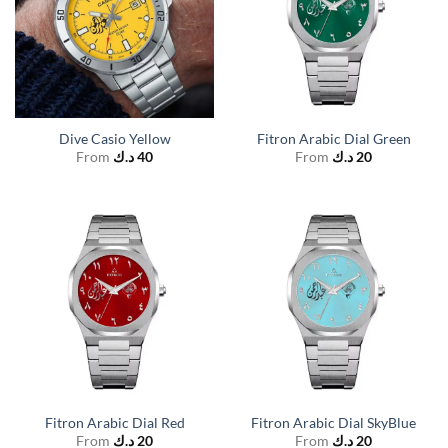
Dive Casio Yellow
Fitron Arabic Dial Green
From
د.ك
40
From
د.ك
20
Fitron Arabic Dial Red
Fitron Arabic Dial SkyBlue
From
د.ك
20
From
د.ك
20