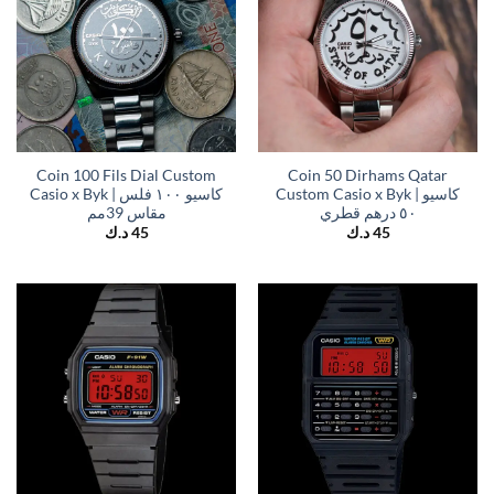
Coin 100 Fils Dial Custom
Coin 50 Dirhams Qatar
Custom Casio x Byk | كاسيو
Casio x Byk | كاسيو ١٠٠ فلس
٥٠ درهم قطري
مقاس 39مم
د.ك
45
د.ك
45