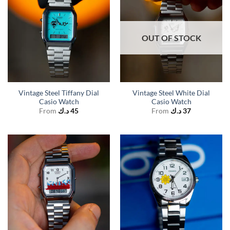
OUT OF STOCK
Vintage Steel Tiffany Dial
Vintage Steel White Dial
Casio Watch
Casio Watch
From
د.ك
45
From
د.ك
37