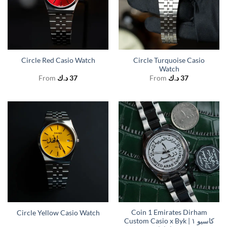
Circle Turquoise Casio
Circle Red Casio Watch
Watch
From
د.ك
37
From
د.ك
37
Coin 1 Emirates Dirham
Circle Yellow Casio Watch
Custom Casio x Byk | كاسيو ١