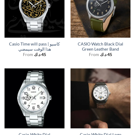
Casio Time will pass | كاسيو
CASIO Watch Black Dial
هذا الوقت سيمضي
Green Leather Band
From
د.ك
45
From
د.ك
45
Casio White Dial
Casio White Dial Logo