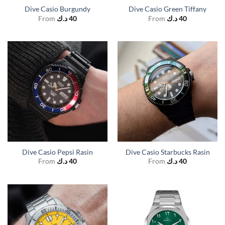
Dive Casio Burgundy
Dive Casio Green Tiffany
From
د.ك
40
From
د.ك
40
Dive Casio Pepsi Rasin
Dive Casio Starbucks Rasin
From
د.ك
40
From
د.ك
40