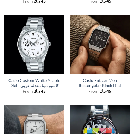
From
د.ك
45
From
د.ك
45
Casio Custom White Arabic
Casio Enticer Men
Dial | كاسيو مينا معدلة عربي
Rectangular Black Dial
From
د.ك
45
From
د.ك
45